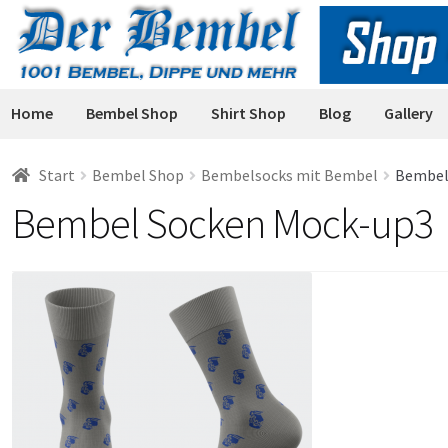
Zur
Zum
Navigation
Inhalt
springen
springen
Home
Bembel Shop
Shirt Shop
Blog
Gallery
Start
Bembel Shop
Bembelsocks mit Bembel
Bembel
Bembel Socken Mock-up3