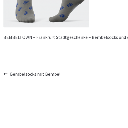
BEMBELTOWN – Frankfurt Stadtgeschenke – Bembelsocks und vi
Beitragsnavigation
Vorheriger
Bembelsocks mit Bembel
Beitrag: