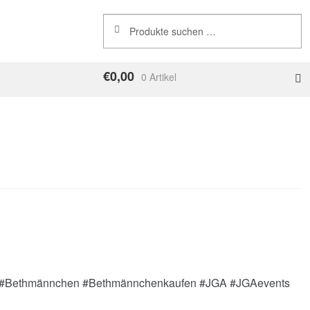
Suchen
Suchen
nach:
€
0,00
0 Artikel
hen. #Bethmännchen #Bethmännchenkaufen #JGA #JGAevents