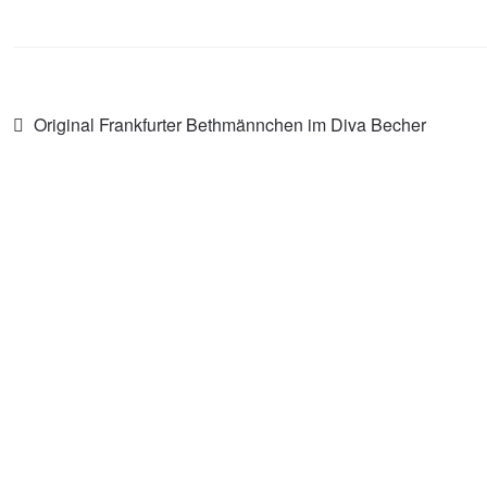
Beitragsnavigation
Vorheriger
Original Frankfurter Bethmännchen im Diva Becher
Beitrag: