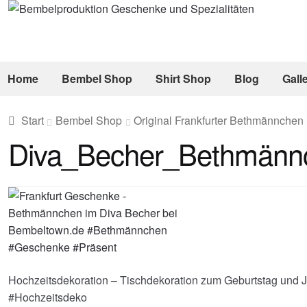
Zur
Zum
Navigation
Inhalt
springen
springen
Home
Bembel Shop
Shirt Shop
Blog
Gall
Start
Bembel Shop
Original Frankfurter Bethmännchen
Diva_Becher_Bethmänn
Hochzeitsdekoration – Tischdekoration zum Geburtstag un
#Hochzeitsdeko