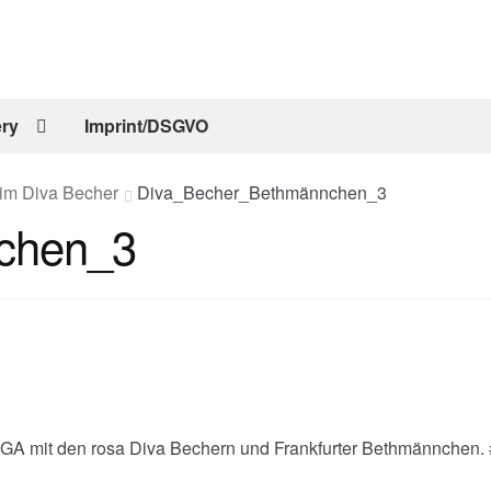
ery
Imprint/DSGVO
 im Diva Becher
Diva_Becher_Bethmännchen_3
chen_3
d JGA mit den rosa Diva Bechern und Frankfurter Bethmännc