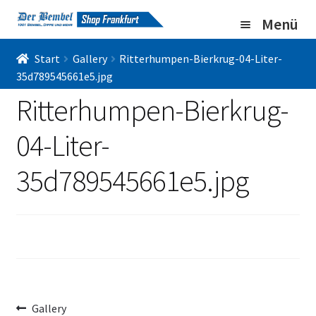
Zur
Zum
Menü
Navigation
Inhalt
springen
springen
Home
Start
Gallery
Ritterhumpen-Bierkrug-04-Liter-
35d789545661e5.jpg
Bembel Shop
Ritterhumpen-Bierkrug-
Shirt Shop
04-Liter-
Blog
35d789545661e5.jpg
Gallery
Imprint/DSGVO
Beitragsnavigation
Vorheriger
Gallery