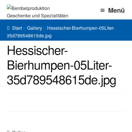
Zur
Zum
Menü
Navigation
Inhalt
springen
springen
Home
Start
Gallery
Hessischer-Bierhumpen-05Liter-
35d789548615de.jpg
Bembel Shop
Hessischer-
Shirt Shop
Bierhumpen-05Liter-
Blog
35d789548615de.jpg
Gallery
Imprint/DSGVO