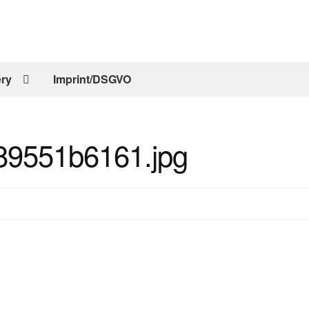
ery
Imprint/DSGVO
551b6161.jpg