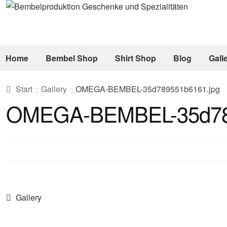
Zur
Zum
Navigation
Inhalt
springen
springen
Home
Bembel Shop
Shirt Shop
Blog
Gall
Start
Gallery
OMEGA-BEMBEL-35d789551b6161.jpg
OMEGA-BEMBEL-35d789
Beitragsnavigation
Vorheriger
Gallery
Beitrag: