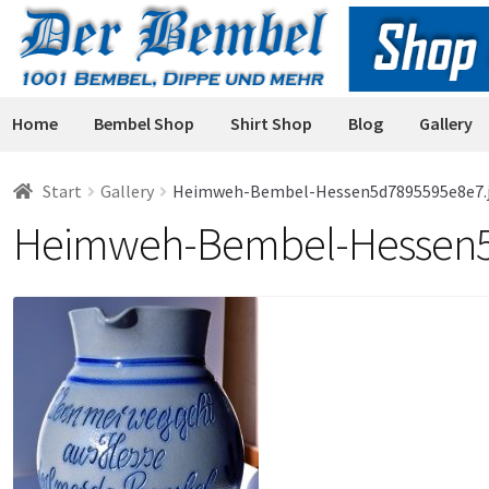
Zur
Zum
Navigation
Inhalt
springen
springen
Home
Bembel Shop
Shirt Shop
Blog
Gallery
Start
Gallery
Heimweh-Bembel-Hessen5d7895595e8e7.
Heimweh-Bembel-Hessen5