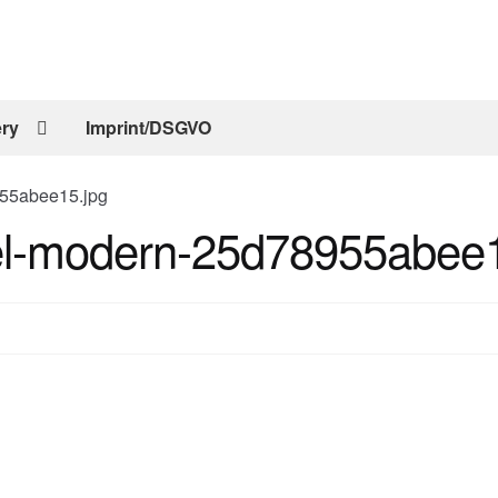
ery
Imprint/DSGVO
955abee15.jpg
el-modern-25d78955abee1