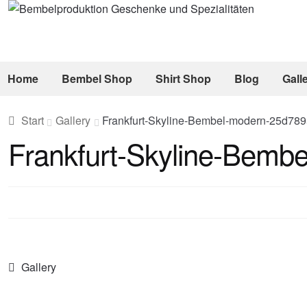
Zur
Zum
Navigation
Inhalt
springen
springen
Home
Bembel Shop
Shirt Shop
Blog
Gall
Start
Gallery
Frankfurt-Skyline-Bembel-modern-25d78
Frankfurt-Skyline-Bemb
Beitragsnavigation
Vorheriger
Gallery
Beitrag: