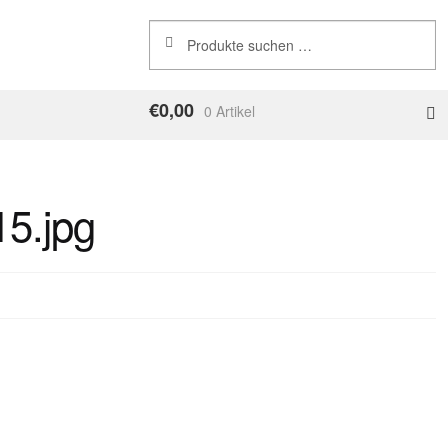
Suchen
Suchen
nach:
€
0,00
0 Artikel
5.jpg