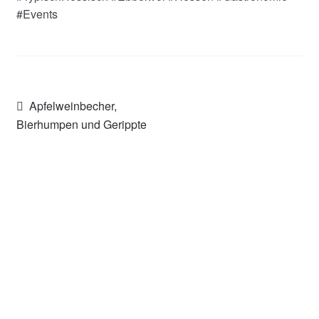
#Events
Beitragsnavigation
Vorheriger
Apfelweinbecher,
Beitrag:
Bierhumpen und Gerippte