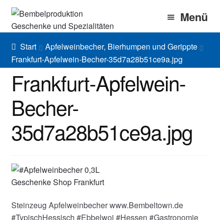
Zur
Zum
Menü
Navigation
Inhalt
springen
springen
Home
Start
Apfelweinbecher, Bierhumpen und Gerippte
Frankfurt-Apfelwein-Becher-35d7a28b51ce9a.jpg
Bembel Shop
Frankfurt-Apfelwein-
Shirt Shop
Becher-
Blog
35d7a28b51ce9a.jpg
Gallery
Imprint/DSGVO
Steinzeug Apfelweinbecher www.Bembeltown.de
#TypischHessisch #Ebbelwoi #Hessen #Gastronomie