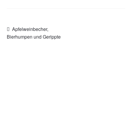
Beitragsnavigation
Vorheriger
Apfelweinbecher,
Beitrag:
Bierhumpen und Gerippte