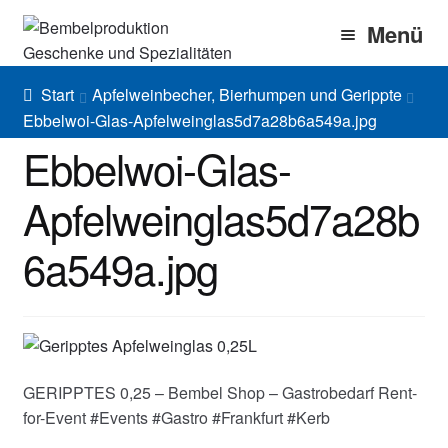
Zur
Zum
Menü
Navigation
Inhalt
springen
springen
Home
Start
Apfelweinbecher, Bierhumpen und Gerippte
Ebbelwoi-Glas-Apfelweinglas5d7a28b6a549a.jpg
Bembel Shop
Ebbelwoi-Glas-
Shirt Shop
Apfelweinglas5d7a28b
Blog
6a549a.jpg
Gallery
Imprint/DSGVO
GERIPPTES 0,25 – Bembel Shop – Gastrobedarf Rent-
for-Event #Events #Gastro #Frankfurt #Kerb