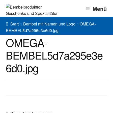
Zur
Zum
Menü
Navigation
Inhalt
springen
springen
Home
Start
Bembel mit Namen und Logo
OMEGA-
BEMBEL5d7a295e3e6d0.jpg
Bembel Shop
OMEGA-
Shirt Shop
BEMBEL5d7a295e3e
Blog
6d0.jpg
Gallery
Imprint/DSGVO