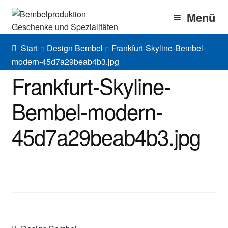
Zur
Zum
Menü
Navigation
Inhalt
springen
springen
Home
Start
Design Bembel
Frankfurt-Skyline-Bembel-
modern-45d7a29beab4b3.jpg
Bembel Shop
Frankfurt-Skyline-
Shirt Shop
Bembel-modern-
Blog
45d7a29beab4b3.jpg
Gallery
Imprint/DSGVO