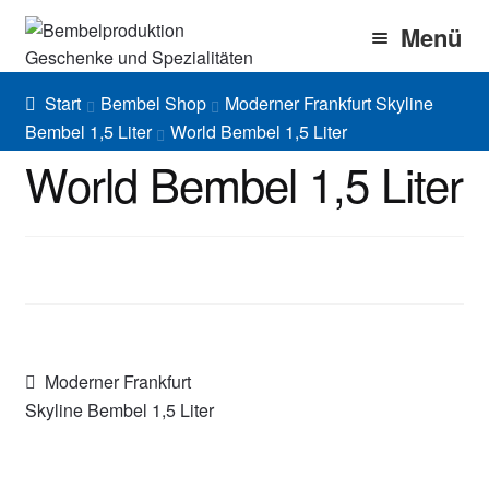
Zur
Zum
Menü
Navigation
Inhalt
springen
springen
Home
Start
Bembel Shop
Moderner Frankfurt Skyline
Bembel 1,5 Liter
World Bembel 1,5 Liter
Bembel Shop
World Bembel 1,5 Liter
Shirt Shop
Blog
Gallery
Imprint/DSGVO
Beitragsnavigation
Vorheriger
Moderner Frankfurt
Beitrag:
Skyline Bembel 1,5 Liter