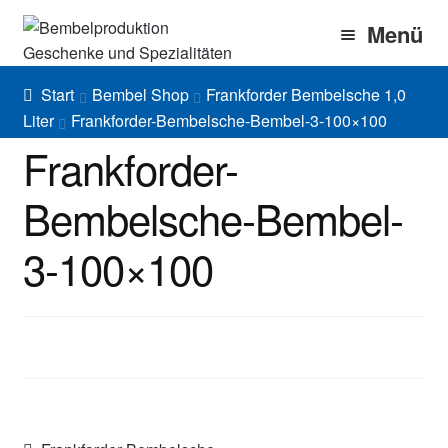
Zur
Zum
Menü
Navigation
Inhalt
springen
springen
Home
Start
Bembel Shop
Frankforder Bembelsche 1,0
Liter
Frankforder-Bembelsche-Bembel-3-100×100
Bembel Shop
Frankforder-
Shirt Shop
Bembelsche-Bembel-
Blog
3-100×100
Gallery
Imprint/DSGVO