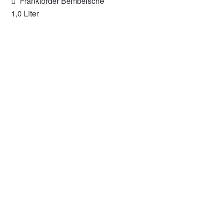
Beitragsnavigation
Vorheriger
Frankforder Bembelsche
Beitrag:
1,0 Liter