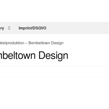
ery
Imprint/DSGVO
belproduktion – Bembeltown Design
mbeltown Design