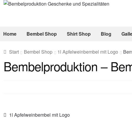
Zur
Zum
Navigation
Inhalt
springen
springen
Home
Bembel Shop
Shirt Shop
Blog
Gall
Start
Bembel Shop
1l Apfelweinbembel mit Logo
Bem
Bembelproduktion – Be
Beitragsnavigation
Vorheriger
1l Apfelweinbembel mit Logo
Beitrag: