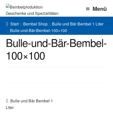
Zur
Zum
Menü
Navigation
Inhalt
springen
springen
Home
Start
Bembel Shop
Bulle und Bär Bembel 1 Liter
Bulle-und-Bär-Bembel-100×100
Bembel Shop
Bulle-und-Bär-Bembel-
Shirt Shop
100×100
Blog
Gallery
Imprint/DSGVO
Beitragsnavigation
Vorheriger
Bulle und Bär Bembel 1
Beitrag:
Liter