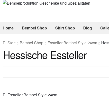
Zur
Zum
Navigation
Inhalt
springen
springen
Home
Bembel Shop
Shirt Shop
Blog
Gall
Start
Bembel Shop
Essteller Bembel Style 24cm
Hess
Hessische Essteller
Beitragsnavigation
Vorheriger
Essteller Bembel Style 24cm
Beitrag: