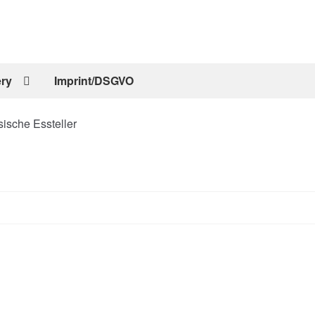
ery
Imprint/DSGVO
ische Essteller