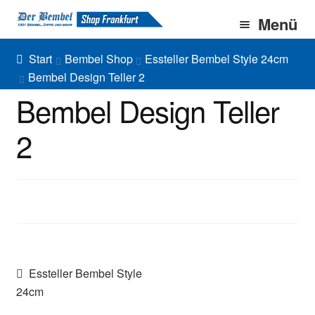
Zur
Zum
Menü
Navigation
Inhalt
springen
springen
Home
Start
Bembel Shop
Essteller Bembel Style 24cm
Bembel Design Teller 2
Bembel Shop
Bembel Design Teller
Shirt Shop
2
Blog
Gallery
Imprint/DSGVO
Beitragsnavigation
Vorheriger
Essteller Bembel Style
Beitrag:
24cm