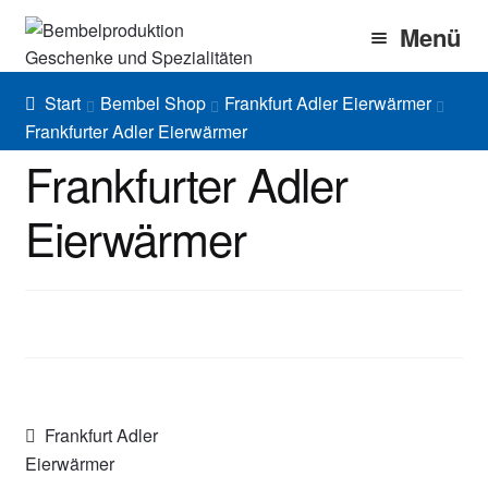
Zur
Zum
Menü
Navigation
Inhalt
springen
springen
Home
Start
Bembel Shop
Frankfurt Adler Eierwärmer
Frankfurter Adler Eierwärmer
Bembel Shop
Frankfurter Adler
Shirt Shop
Eierwärmer
Blog
Gallery
Imprint/DSGVO
Beitragsnavigation
Vorheriger
Frankfurt Adler
Beitrag:
Eierwärmer