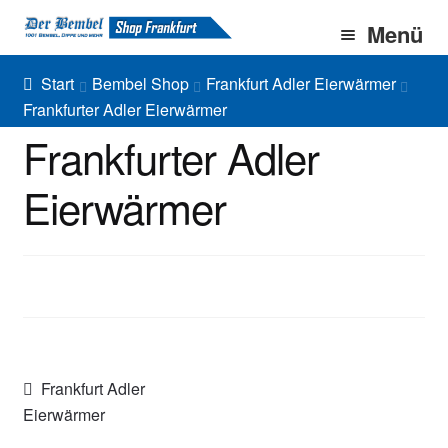
Zur
Zum
Menü
Navigation
Inhalt
springen
springen
Home
Start
Bembel Shop
Frankfurt Adler Eierwärmer
Frankfurter Adler Eierwärmer
Bembel Shop
Frankfurter Adler
Shirt Shop
Eierwärmer
Blog
Unter
Gallery
öffnen
Imprint/DSGVO
Beitragsnavigation
Vorheriger
Frankfurt Adler
Beitrag:
Eierwärmer