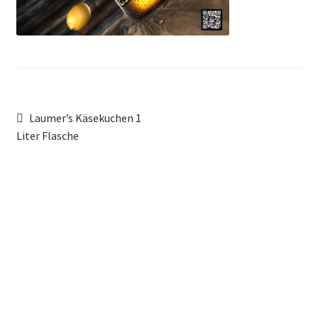
Beitragsnavigation
Vorheriger
Laumer’s Käsekuchen 1
Beitrag:
Liter Flasche