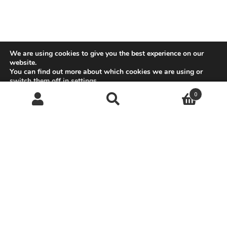
We are using cookies to give you the best experience on our
website.
You can find out more about which cookies we are using or
switch them off in
settings
.
0
GDPR Cookie-Banner sc
Accept
Reject
Settings
Suchen
Suchen
nach:
Der Bembel Shop Frankfurt