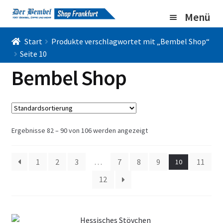
Zur
Zum
Menü
Navigation
Inhalt
springen
springen
Home
Start
Produkte verschlagwortet mit „Bembel Shop“
Seite 10
Bembel Shop
Bembel Shop
Shirt Shop
Blog
Unterm
Gallery
Ergebnisse 82 – 90 von 106 werden angezeigt
öffnen
Imprint/DSGVO
1
2
3
…
7
8
9
11
10
12