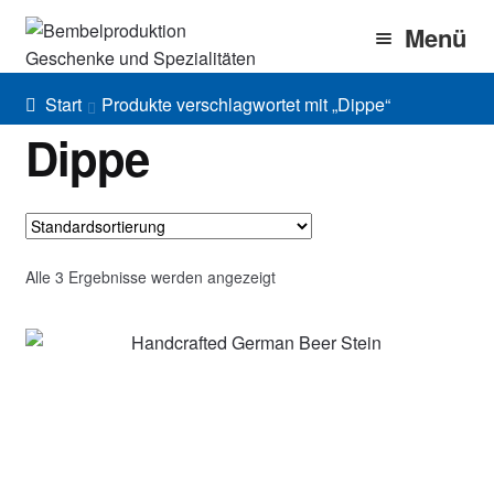
Zur
Zum
Menü
Navigation
Inhalt
springen
springen
Home
Start
Produkte verschlagwortet mit „Dippe“
Dippe
Bembel Shop
Shirt Shop
Blog
Alle 3 Ergebnisse werden angezeigt
Unter
Gallery
öffnen
Imprint/DSGVO