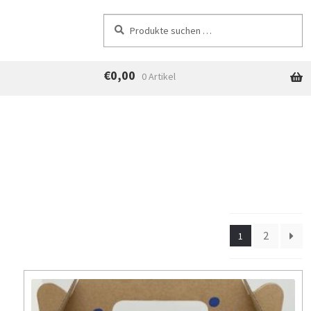
Suchen
Suchen
nach:
€
0,00
0 Artikel
2
1