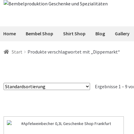
Zur
Zum
Navigation
Inhalt
springen
springen
Home
Bembel Shop
Shirt Shop
Blog
Gallery
Start
Produkte verschlagwortet mit „Dippemarkt“
Ergebnisse 1 – 9 v