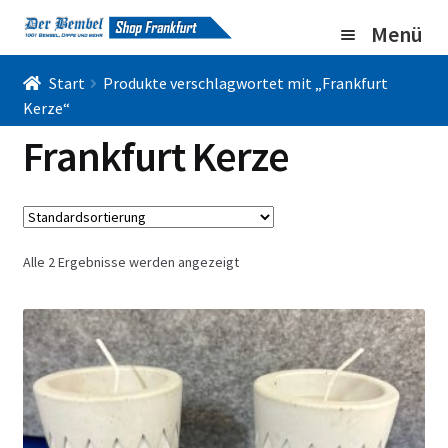
Zur
Zum
Menü
Navigation
Inhalt
springen
springen
Home
Start
Produkte verschlagwortet mit „Frankfurt
Kerze“
Bembel Shop
Frankfurt Kerze
Shirt Shop
Blog
Unterm
Gallery
Alle 2 Ergebnisse werden angezeigt
öffnen
Imprint/DSGVO