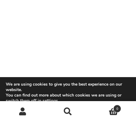
We are using cookies to give you the best experience on our
website.
You can find out more about which cookies we are using or
switch them off in
settings
.
0
GDPR Cookie-Banner sc
Accept
Reject
Settings
Suchen
Suchen
nach: