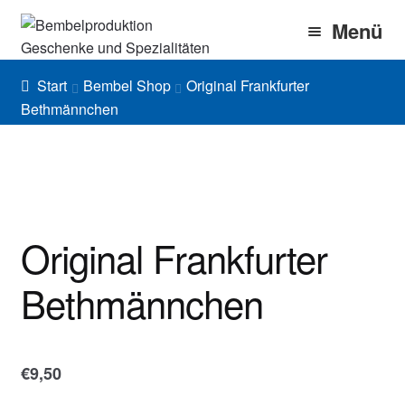
Zur
Zum
Menü
Navigation
Inhalt
springen
springen
Home
Start
Bembel Shop
Original Frankfurter
Bethmännchen
Bembel Shop
Shirt Shop
Blog
Original Frankfurter
Gallery
Bethmännchen
Imprint/DSGVO
€
9,50