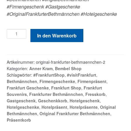
#Firmengeschenk #Gastgeschenke
#OriginalFrankfurterBethmännchen #Hotelgeschenke
Original
In den Warenkorb
Frankfurter
Bethmännchen
Menge
Artikelnummer:
original-frankfurter-bethmaennchen-2
Kategorien:
Anner Kram
,
Bembel Shop
Schlagwörter:
#FrankfurtShop
,
#visitFrankfurt
,
Bethmännchen
,
Firmengeschenke
,
Firmenpräsent
,
Frankfurt Geschenke
,
Frankfurt Shop
,
Frankfurt
Souvenirs
,
Frankfurter Bethmännchen
,
Fresskorb
,
Gastgeschenk
,
Geschenkkorb
,
Hotelgeschenk
,
Hotelgeschenke
,
Hotelpräsent
,
Hotelpräsente
,
Original
Bethmännchen
,
Original Frankfurter Bethmännchen
,
Präsentkorb