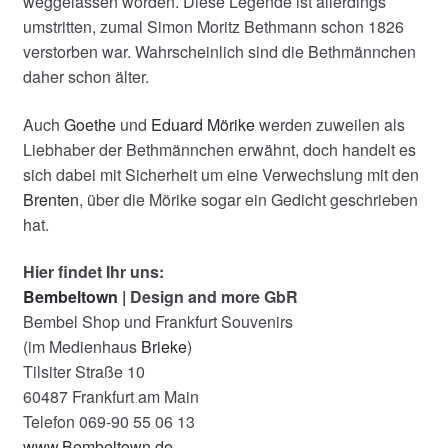
weggelassen worden. Diese Legende ist allerdings
umstritten, zumal Simon Moritz Bethmann schon 1826
verstorben war. Wahrscheinlich sind die Bethmännchen
daher schon älter.
Auch
Goethe
und
Eduard Mörike
werden zuweilen als
Liebhaber der Bethmännchen erwähnt, doch handelt es
sich dabei mit Sicherheit um eine Verwechslung mit den
Brenten
, über die Mörike sogar ein Gedicht geschrieben
hat.
Hier findet Ihr uns:
Bembeltown
| Design and more GbR
Bembel Shop und Frankfurt Souvenirs
(im Medienhaus
Brieke
)
Tilsiter Straße 10
60487 Frankfurt am Main
Telefon 069-90 55 06 13
www.Bembeltown.de