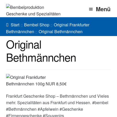
Zur
Zum
Menü
Navigation
Inhalt
springen
springen
Home
Start
Bembel Shop
Original Frankfurter
Bethmännchen
Original Bethmännchen
Bembel Shop
Original
Shirt Shop
Bethmännchen
Blog
Gallery
Imprint/DSGVO
Frankfurt Geschenke Shop – Bethmännchen und Vieles
mehr. Spezialitäten aus Frankfurt und Hessen. #bembel
#Bethmännchen #Apfelwein #Geschenke
#Firmengeschenke #Souvenirs