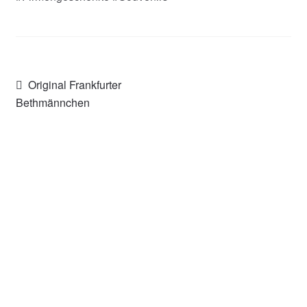
Beitragsnavigation
Vorheriger
Original Frankfurter
Beitrag:
Bethmännchen