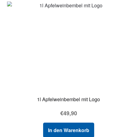
1l Apfelweinbembel mit Logo
€
49,90
In den Warenkorb