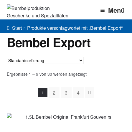
Zur
Zum
Menü
Navigation
Inhalt
springen
springen
Home
Start
Produkte verschlagwortet mit „Bembel Export“
Bembel Export
Bembel Shop
Shirt Shop
Blog
Ergebnisse 1 – 9 von 30 werden angezeigt
Gallery
2
3
4
1
Imprint/DSGVO