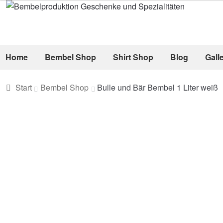
Zur
Zum
Navigation
Inhalt
springen
springen
Home
Bembel Shop
Shirt Shop
Blog
Gall
Start
Bembel Shop
Bulle und Bär Bembel 1 Liter weiß