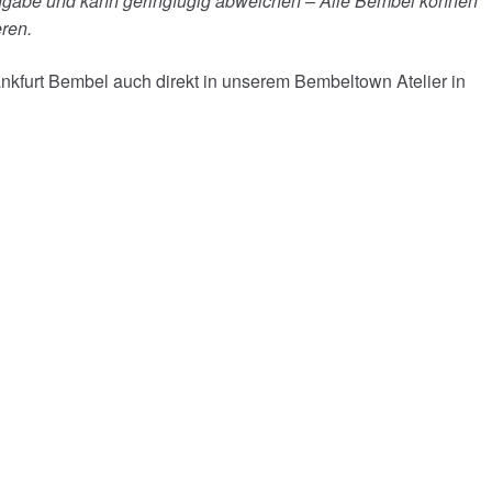
 Angabe und kann geringfügig abweichen – Alle Bembel können
eren.
Frankfurt Bembel auch direkt in unserem Bembeltown Atelier in