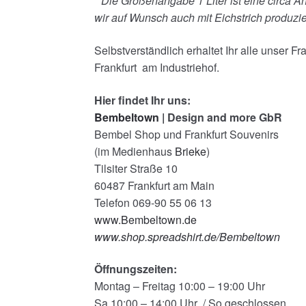
* Die Größenangabe 1 Liter ist eine circa
wir auf Wunsch auch mit Eichstrich produzi
Selbstverständlich erhaltet Ihr alle unser 
Frankfurt am Industriehof.
Hier findet Ihr uns:
Bembeltown
| Design and more GbR
Bembel Shop und Frankfurt Souvenirs
(im Medienhaus
Brieke
)
Tilsiter Straße 10
60487 Frankfurt am Main
Telefon 069-90 55 06 13
www.Bembeltown.de
www.shop.spreadshirt.de/Bembeltown
Öffnungszeiten:
Montag – Freitag 10:00 – 19:00 Uhr
Sa 10:00 – 14:00 Uhr / So geschlossen