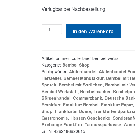
Verfügbar bei Nachbestellung
Bulle
In den Warenkorb
und
Bär
Bembel
1
Artikelnummer:
bulle-baer-bembel-weiss
Kategorie:
Bembel Shop
Liter
Schlagwörter:
Aktienhandel
,
Aktienhandel Fra
weiß
Hersteller
,
Bembel Manufaktur
,
Bembel mit He
Menge
Spruch
,
Bembel mit Sprüchen
,
Bembel mit Ve
Bembel Werkstatt
,
Bembelmacher
,
Bembelpr
Börsenhandel
,
Commerzbank
,
Deutsche Bank
Frankfurt
,
Frankfurt Bembel
,
Frankfurt Expat
Shop
,
Frankfurter Börse
,
Frankfurter Sparkas
Gastronomie
,
Hessen Geschenke
,
Sonderanf
Exchange Frankfurt
,
Taunussparkasse
,
Ware
GTIN:
4262486620615