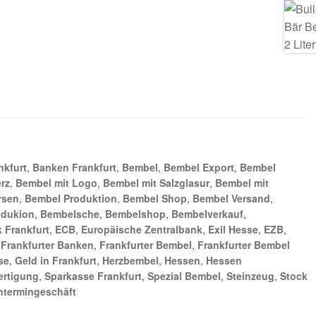
nkfurt
,
Banken Frankfurt
,
Bembel
,
Bembel Export
,
Bembel
rz
,
Bembel mit Logo
,
Bembel mit Salzglasur
,
Bembel mit
rsen
,
Bembel Produktion
,
Bembel Shop
,
Bembel Versand
,
odukion
,
Bembelsche
,
Bembelshop
,
Bembelverkauf
,
 Frankfurt
,
ECB
,
Europäische Zentralbank
,
Exil Hesse
,
EZB
,
,
Frankfurter Banken
,
Frankfurter Bembel
,
Frankfurter Bembel
se
,
Geld in Frankfurt
,
Herzbembel
,
Hessen
,
Hessen
ertigung
,
Sparkasse Frankfurt
,
Spezial Bembel
,
Steinzeug
,
Stock
ntermingeschäft