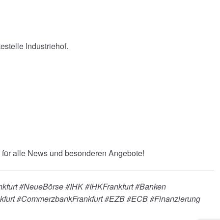
estelle Industriehof.
für alle News und besonderen Angebote!
nkfurt #NeueBörse #IHK #IHKFrankfurt #Banken
nkfurt #CommerzbankFrankfurt #EZB #ECB #Finanzierung