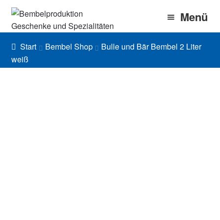
Zur
Zum
Menü
Navigation
Inhalt
springen
springen
Home
Start
Bembel Shop
Bulle und Bär Bembel 2 Liter
weiß
Bembel Shop
Shirt Shop
Blog
Gallery
Imprint/DSGVO