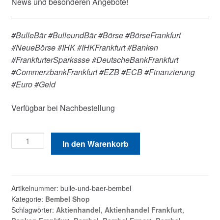
News und besonderen Angebote!
#BulleBär #BulleundBär #Börse #BörseFrankfurt
#NeueBörse #IHK #IHKFrankfurt #Banken
#FrankfurterSparkssse #DeutscheBankFrankfurt
#CommerzbankFrankfurt #EZB #ECB #Finanzierung
#Euro #Geld
Verfügbar bei Nachbestellung
Bulle
In den Warenkorb
und
Bär
Bembel
2
Artikelnummer:
bulle-und-baer-bembel
Kategorie:
Bembel Shop
Liter
Schlagwörter:
Aktienhandel
,
Aktienhandel Frankfurt
,
weiß