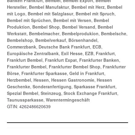
Banken Frankfurt
,
Bembel
,
Bembel Export
,
Bembel
Menge
Hersteller
,
Bembel Manufaktur
,
Bembel mit Herz
,
Bembel
mit Logo
,
Bembel mit Salzglasur
,
Bembel mit Spruch
,
Bembel mit Sprüchen
,
Bembel mit Versen
,
Bembel
Produktion
,
Bembel Shop
,
Bembel Versand
,
Bembel
Werkstatt
,
Bembelmacher
,
Bembelprodukion
,
Bembelsche
,
Bembelshop
,
Bembelverkauf
,
Börsenhandel
,
Commerzbank
,
Deutsche Bank Frankfurt
,
ECB
,
Europäische Zentralbank
,
Exil Hesse
,
EZB
,
Frankfurt
,
Frankfurt Bembel
,
Frankfurt Expat
,
Frankfurter Banken
,
Frankfurter Bembel
,
Frankfurter Bembel Shop
,
Frankfurter
Börse
,
Frankfurter Sparkasse
,
Geld in Frankfurt
,
Herzbembel
,
Hessen
,
Hessen Gastronomie
,
Hessen
Geschenke
,
Sonderanfertigung
,
Sparkasse Frankfurt
,
Spezial Bembel
,
Steinzeug
,
Stock Exchange Frankfurt
,
Taunussparkasse
,
Warentermingeschäft
GTIN:
4262486620639