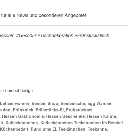
für alle News und besonderen Angebote!
schirr #Geschirr #Tischdekoration #Frühstückstisch
im-bembel-design
bel Eierwärmer
,
Bembel Shop
,
Bembelsche
,
Egg Warmer
,
ration
,
Frühstück
,
Frühstücks-Ei
,
Frühstücksei
,
,
Hessen Gastronomie
,
Hessen Geschenke
,
Hessen Kanne
,
lt
,
Kaffeekännchen
,
Kaffeekännchen Teekännchen im Bembel
Küchenbedarf
,
Rund ums Ei
,
Teekännchen
,
Teekanne
,