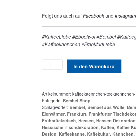
Folgt uns auch auf
Facebook
und
Instagram
#KaffeeLiebe #Ebbelwoi #Bembel #Kaffeege
#Kaffeekännchen #FrankfurtLiebe
Kaffeekännchen
In den Warenkorb
Teekännchen
im
Bembel
Design
Artikelnummer:
kaffeekaennchen-teekaennchen-
Kategorie:
Bembel Shop
Menge
Schlagwörter:
Bembel
,
Bembel aus Wolle
,
Bem
Eierwärmer
,
Frankfurt
,
Frankfurter Tischdeko
Frühstückstisch
,
Hessen
,
Hessen Dekoration
Hessische Tischdekoration
,
Kaffee
,
Kaffee Ku
Design
,
Kaffeekanne
,
Kaffekultur
,
Kännchen
,