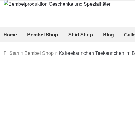
Zur
Zum
Navigation
Inhalt
springen
springen
Home
Bembel Shop
Shirt Shop
Blog
Gall
Start
Bembel Shop
Kaffeekännchen Teekännchen im 