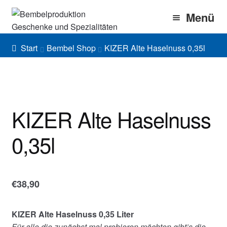
Zur
Zum
Menü
Navigation
Inhalt
springen
springen
Home
Start
Bembel Shop
KIZER Alte Haselnuss 0,35l
Bembel Shop
Shirt Shop
KIZER Alte Haselnuss
Blog
0,35l
Gallery
Imprint/DSGVO
€
38,90
KIZER Alte Haselnuss 0,35 Liter
Für alle die zunächst mal probieren möchten gibt’s die