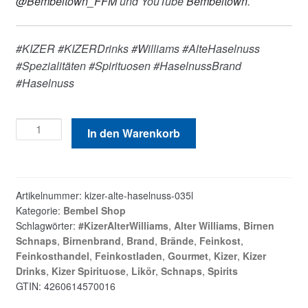
@Bembeltown_FFM
und YouTube
Bembeltown
.
#KIZER #KIZERDrinks #Williams #AlteHaselnuss
#Spezialitäten #Spirituosen #HaselnussBrand
#Haselnuss
KIZER
In den Warenkorb
Alte
Haselnuss
0,35l
Menge
Artikelnummer:
kizer-alte-haselnuss-035l
Kategorie:
Bembel Shop
Schlagwörter:
#KizerAlterWilliams
,
Alter Williams
,
Birnen
Schnaps
,
Birnenbrand
,
Brand
,
Brände
,
Feinkost
,
Feinkosthandel
,
Feinkostladen
,
Gourmet
,
Kizer
,
Kizer
Drinks
,
Kizer Spirituose
,
Likör
,
Schnaps
,
Spirits
GTIN:
4260614570016