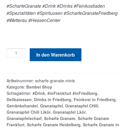
#ScharfeGranate #Drink #Drinks #Feinkostladen
#Spezialitäten #Spirituosen #ScharfeGranateFriedberg
#Wetterau #HessenCenter
Scharfe
In den Warenkorb
Granate
Minis
Menge
Artikelnummer:
scharfe-granate-minis
Kategorie:
Bembel Shop
Schlagwörter:
#Drink
,
#inFrankfurt #inFriedberg
,
Delikatessen
,
Drinks in Friedberg
,
Feinkost in Friedberg
,
Getränkehandel
,
Granatapfel
,
Granatapfel CHili
,
Granatapfel Chili Likör
,
Granatapfel Lkör
,
Granatapfelscharf
,
Scharfe Granate
,
Scharfe Granate
Frankfurt
,
Scharfe Granate Heidelberg
,
Scharfe Granate in