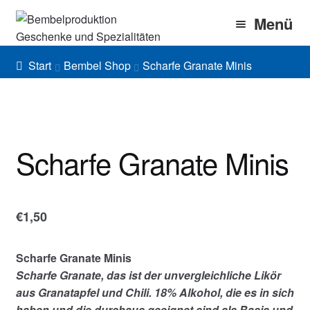
Zur
Zum
Menü
Navigation
Inhalt
springen
springen
Home
Start
Bembel Shop
Scharfe Granate Minis
Bembel Shop
Shirt Shop
Scharfe Granate Minis
Blog
Gallery
€
1,50
Imprint/DSGVO
Scharfe Granate Minis
Scharfe Granate, das ist der unvergleichliche Likör
aus Granatapfel und Chili. 18% Alkohol, die es in sich
haben und die durchaus geeignet sind als Basis und